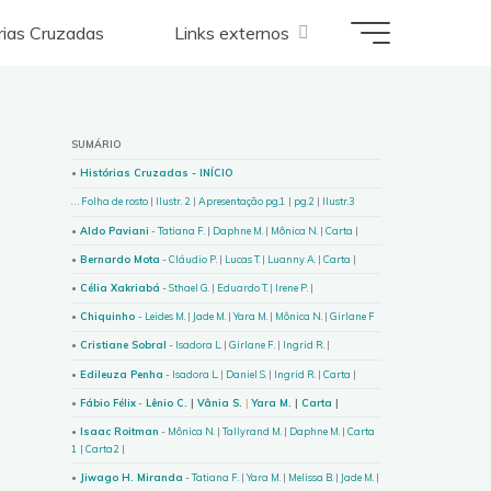
E
-
b
o
o
k
órias Cruzadas
Links externos
SUMÁRIO
•
Histórias Cruzadas - INÍCIO
. . .
Folha de rosto
|
Ilustr. 2
|
Apresentação pg.1
|
pg.2
|
Ilustr.3
•
Aldo Paviani
-
Tatiana F.
|
Daphne M
. |
Mônica N
. |
Carta
|
•
Bernardo Mota
-
Cláudio P
. |
Lucas T.
|
Luanny A.
|
Carta
|
•
Célia Xakriabá
-
Sthael G
. |
Eduardo T.
|
Irene P.
|
•
Chiquinho
-
Leides M.
|
Jade M
. |
Yara M
. |
Mônica N.
|
Girlane F
•
Cristiane Sobral
-
Isadora L
. |
Girlane F.
|
Ingrid R.
|
•
Edileuza Penha
-
Isadora L.
|
Daniel S.
|
Ingrid R.
|
Carta
|
•
Fábio Félix
-
Lênio C.
|
Vânia S.
|
Yara M.
|
Carta
|
•
Isaac Roitman
-
Mônica N.
|
Tallyrand M.
|
Daphne M.
|
Carta
1
|
Carta2
|
•
Jiwago H. Miranda
-
Tatiana F.
|
Yara M.
|
Melissa B.
|
Jade M.
|