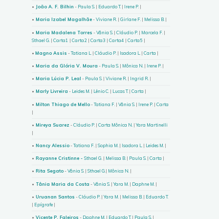
•
João A. F. Bilhin
-
Paula S.
|
Eduardo T.
|
Irene P.
|
•
Maria Izabel Magalhãe
-
Viviane R.
|
Girlane F.
|
Melissa B.
|
•
Maria Madalena Torres
-
Vânia S.
|
Cláudio P.
|
Marcela F.
|
Sthael G.
|
Carta1
|
Carta2
|
Carta3
|
Carta4
|
Carta5
|
•
Magno Assis
-
Tatiana L
. |
Cláudio P.
|
Isadora L
. |
Carta
|
•
Maria da Glória V. Moura
-
Paula S.
|
Mônica N.
|
Irene P.
|
•
Maria Lúcia P. Leal
-
Paula S
. |
Viviane R.
|
Ingrid R.
|
•
Marly Livreira
-
Leides M.
|
Lênio C
. |
Lucas T.
|
Carta
|
•
Milton Thiago de Mello
-
Tatiana F.
|
Vânia S.
|
Irene P.
|
Carta
|
•
Mireya Suarez
-
Cláudio P.
|
Carta Mônica N.
|
Yara Martinelli
|
•
Nancy Alessio
-
Tatiana F.
|
Sophia M.
|
Isadora L.
|
Leides M.
|
•
Rayanne Cristinne -
Sthael G
. |
Melissa B.
|
Paula S.
|
Carta
|
•
Rita Segato
-
Vânia S
. |
Sthael G
.|
Mônica N.
|
•
Tânia Maria da Costa
-
Vânia S
. |
Yara M.
|
Daphne M
. |
•
Uruanan Santos
-
Cláudio P.
|
Yara M.
|
Melissa B.
|
Eduardo T.
|
Epígrafe
|
•
Vicente P. Faleiros
-
Daphne M.
|
Eduardo T.
|
Paula S.
|